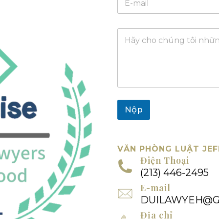
-
h
m
o
a
ạ
T
i
i
i
l
*
n
*
n
h
ắ
n
Nộp
VĂN PHÒNG LUẬT JEF
Điện Thoại
(213) 446-2495
E-mail
DUILAWYEH@G
Địa chỉ