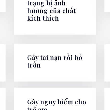
trạng bị ảnh
hưởng của chất
kích thích
Gây tai nạn rồi bỏ
trốn
Gây nguy hiểm cho
trẻ em