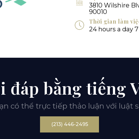
3810 Wilshire Blv
90010
Thời gian làm việ
24 hours a day 
i đáp bằng tiếng V
ạn có thể trực tiếp thảo luận với luật s
(213) 446-2495