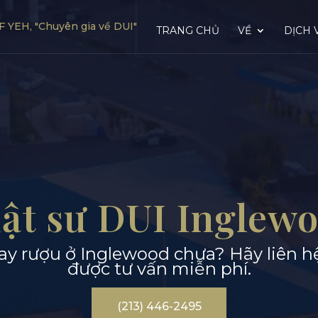
TRANG CHỦ
VỀ
DỊCH 
ật sư DUI Inglew
i say rượu ở Inglewood chưa? Hãy liên 
được tư vấn miễn phí.
(213) 446-2495