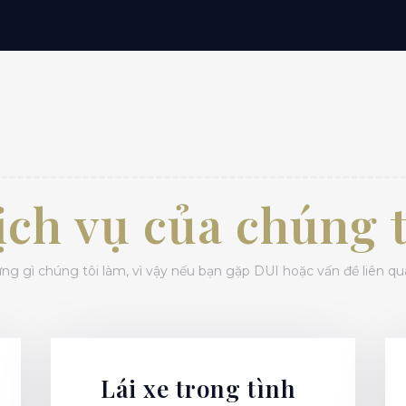
ịch vụ của chúng t
ững gì chúng tôi làm, vì vậy nếu bạn gặp DUI hoặc vấn đề liên qu
Lái xe trong tình