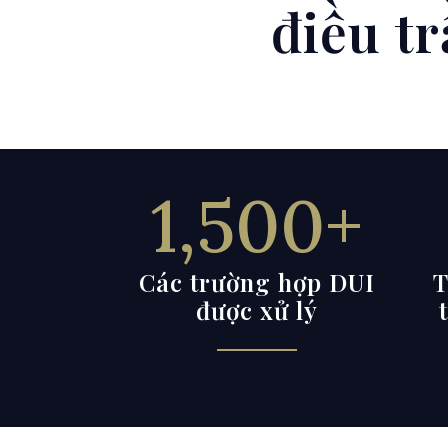
điều t
1,500+
Các trường hợp DUI
T
được xử lý