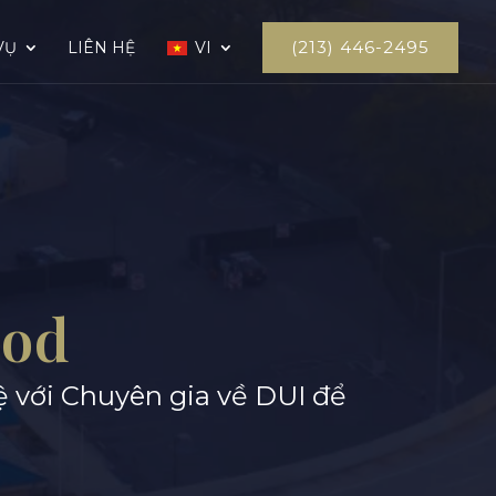
(213) 446-2495
VỤ
LIÊN HỆ
VI
ood
hệ với Chuyên gia về DUI để