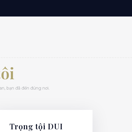
ôi
an, bạn đã đến đúng nơi.
Trọng tội DUI