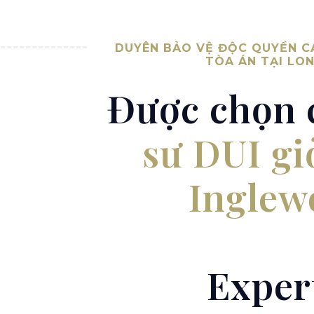
DUYÊN BẢO VỆ ĐỘC QUYỀN CÁ
TÒA ÁN TẠI LON
Được chọn
sư DUI gi
Inglew
Exper