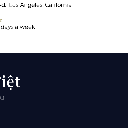
d., Los Angeles, California
c
7 days a week
iệt
ư.