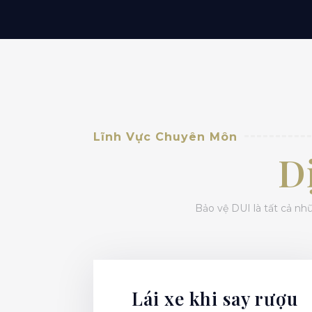
Lĩnh Vực Chuyên Môn
D
Bảo vệ DUI là tất cả nh
Lái xe khi say rượu