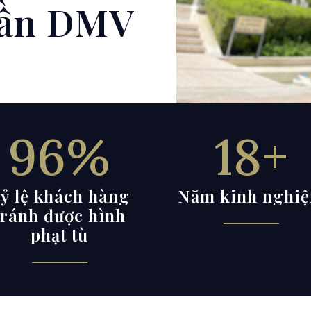
rần DMV
96
%
18+
ỷ lệ khách hàng
Năm kinh nghi
tránh được hình
phạt tù