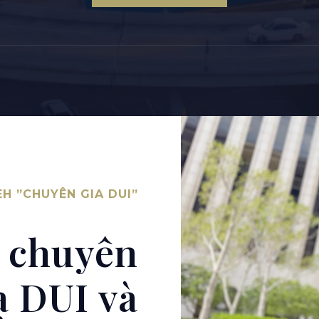
EH ”CHUYÊN GIA DUI”
 chuyên
a DUI và