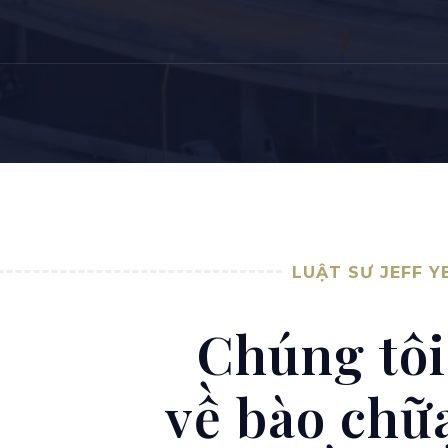
LUẬT SƯ JEFF Y
Chúng tôi
về bào chữ