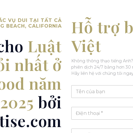
Hỗ trợ 
C VỤ DUI TẠI TẤT CẢ
G BEACH, CALIFORNIA
Việt
 cho
Luật
ỏi nhất ở
Không thông thạo tiếng Anh?
phiên dịch 24/7 bằng hơn 30 
Hãy liên hệ với chúng tôi n
ood năm
T
ê
2025
bởi
n
*
Đ
tise.com
i
ệ
n
E
t