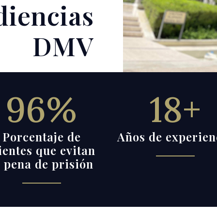
diencias
DMV
96
%
18+
Porcentaje de
Años de experien
ientes que evitan
a pena de prisión