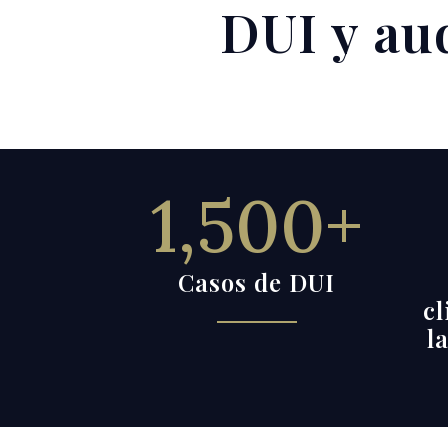
DUI y au
1,500+
Casos de DUI
cl
l