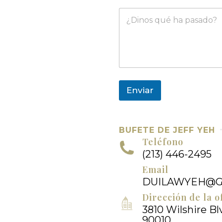
i
o
M
l
*
e
*
n
s
a
j
e
Enviar
BUFETE DE JEFF YEH
Teléfono
(213) 446-2495
Email
DUILAWYEH@G
Dirección de la o
3810 Wilshire Blv
90010