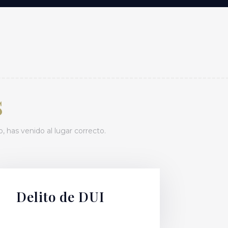
s
 has venido al lugar correcto.
Delito de DUI