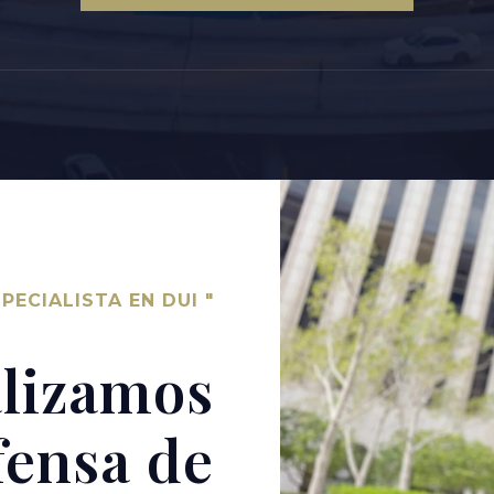
PECIALISTA EN DUI "
alizamos
fensa de