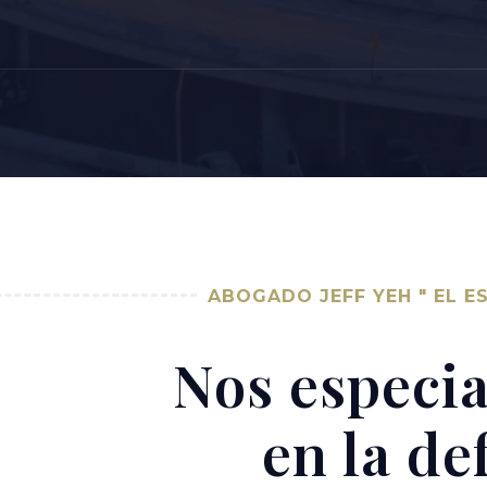
ABOGADO JEFF YEH " EL ES
Nos especi
en la de