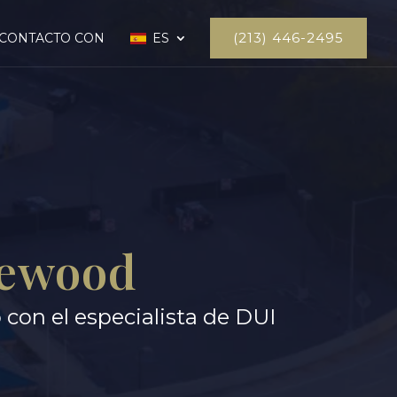
(213) 446-2495
 CONTACTO CON
ES
lewood
con el especialista de DUI