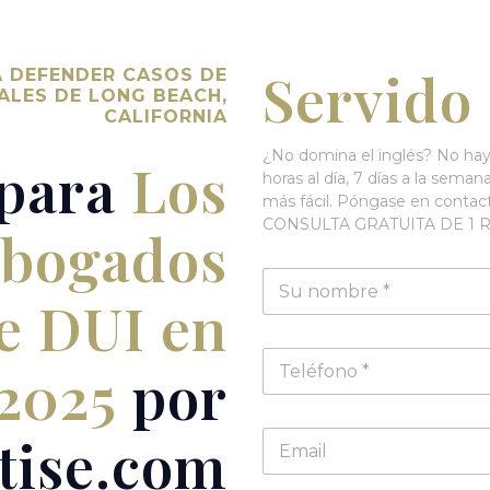
Servido 
A DEFENDER CASOS DE
ALES DE LONG BEACH,
CALIFORNIA
¿No domina el inglés? No hay
 para
Los
horas al día, 7 días a la sem
más fácil. Póngase en conta
CONSULTA GRATUITA DE 1 R
abogados
N
o
e DUI en
m
b
T
r
2025
por
e
e
l
*
é
E
tise.com
f
m
o
a
n