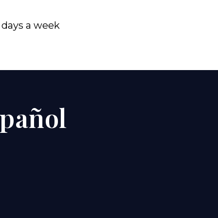
7 days a week
spañol