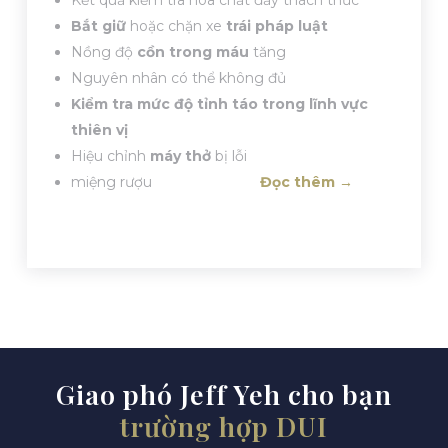
Kết quả kiểm tra hóa chất đầy thách thức
Bắt giữ
hoặc chặn xe
trái pháp luật
Nồng độ
cồn trong máu
tăng
Nguyên nhân có thể không đủ
Kiểm tra mức độ tỉnh táo trong lĩnh vực
thiên vị
Hiệu chỉnh
máy thở
bị lỗi
miệng rượu
Đọc thêm →
Giao phó Jeff Yeh cho bạn
trường hợp DUI