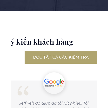
ý kiến ​​khách hàng
ĐỌC TẤT CẢ CÁC KIỂM TRA
Jeff Yeh đã giúp đỡ tôi rất nhiều. Tôi