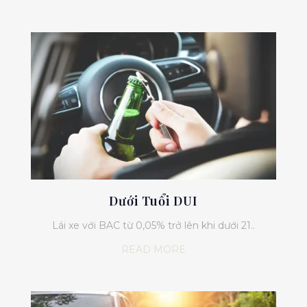
Dưới Tuổi DUI
Lái xe với BAC từ 0,05% trở lên khi dưới 21..
READ MORE