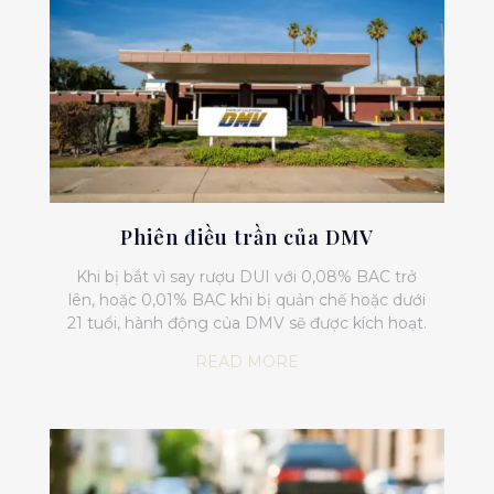
Phiên điều trần của DMV
Khi bị bắt vì say rượu DUI với 0,08% BAC trở
lên, hoặc 0,01% BAC khi bị quản chế hoặc dưới
21 tuổi, hành động của DMV sẽ được kích hoạt.
READ MORE