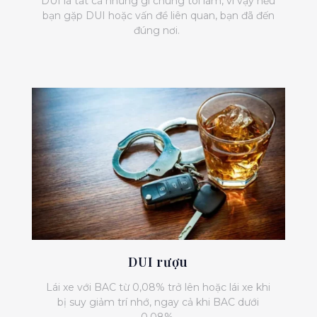
DUI là tất cả những gì chúng tôi làm, vì vậy nếu
bạn gặp DUI hoặc vấn đề liên quan, bạn đã đến
đúng nơi.
DUI rượu
Lái xe với BAC từ 0,08% trở lên hoặc lái xe khi
bị suy giảm trí nhớ, ngay cả khi BAC dưới
0,08%.