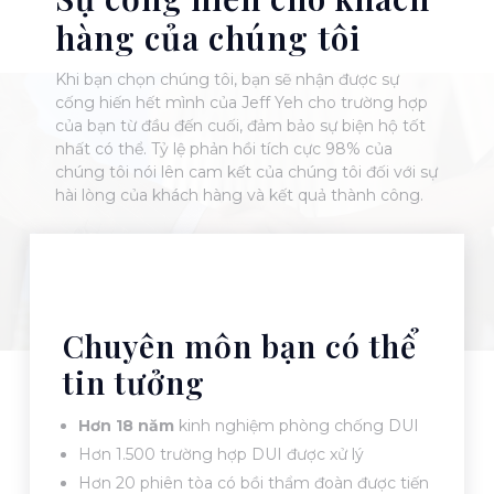
hàng của chúng tôi
Khi bạn chọn chúng tôi, bạn sẽ nhận được sự
cống hiến hết mình của Jeff Yeh cho trường hợp
của bạn từ đầu đến cuối, đảm bảo sự biện hộ tốt
nhất có thể. Tỷ lệ phản hồi tích cực 98% của
chúng tôi nói lên cam kết của chúng tôi đối với sự
hài lòng của khách hàng và kết quả thành công.
Chuyên môn bạn có thể
tin tưởng
Hơn 18 năm
kinh nghiệm phòng chống DUI
Hơn 1.500 trường hợp DUI được xử lý
Hơn 20 phiên tòa có bồi thẩm đoàn được tiến