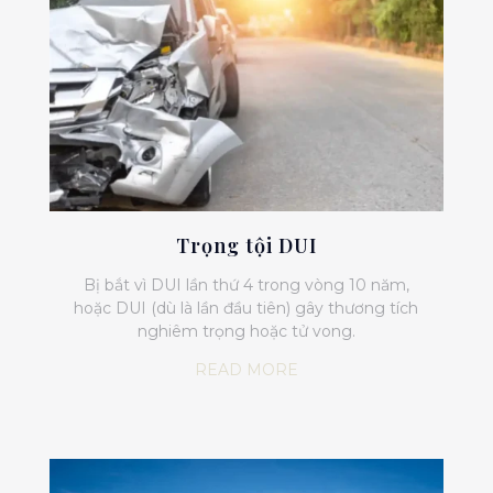
Trọng tội DUI
Bị bắt vì DUI lần thứ 4 trong vòng 10 năm,
hoặc DUI (dù là lần đầu tiên) gây thương tích
nghiêm trọng hoặc tử vong.
READ MORE