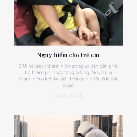
Nguy hiểm cho trẻ em
DUI có trẻ vị thành niên trong xe dẫn đến phải
trả thêm phí hoặc tăng cường. Nếu trẻ vị
thành niên dưới 14 tuổi, thời gian ngồi tù là bắt
buộc.
READ MORE