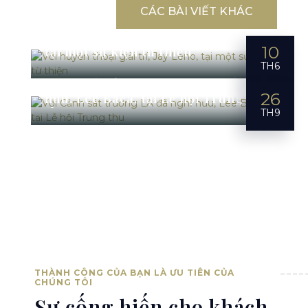
CÁC BÀI VIẾT KHÁC
Với huyền thoại giải trí, Jay Leno,
10
tại một sự kiện từ thiện
TH6
Với Cảnh sát trưởng LA đã nghỉ
26
hưu, Lee Baca, tại Lễ hội Trung
thu
TH9
THÀNH CÔNG CỦA BẠN LÀ ƯU TIÊN CỦA
CHÚNG TÔI
Sự cống hiến cho khách