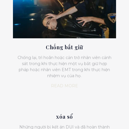
Chống bắt giữ
Chống lại, trì hoãn hoặc cản trở nhân viên cảnh
sát trong khi thực hiện một vụ bắt giữ hợp
pháp hoặc nhân viên EMT trong khi thực hiện
nhiệm vụ của họ.
READ MORE
xóa sổ
Những người bị kết án DUI và đã hoàn thành