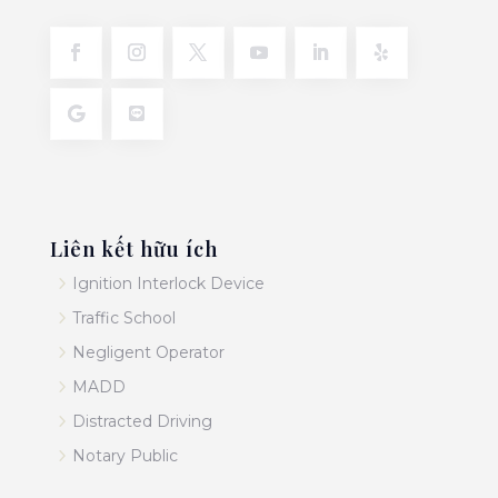
Liên kết hữu ích
5
Ignition Interlock Device
5
Traffic School
5
Negligent Operator
5
MADD
5
Distracted Driving
5
Notary Public