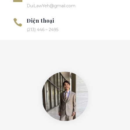
DuiLawYeh@gmail.com
Điện thoại

(213) 446 – 2495