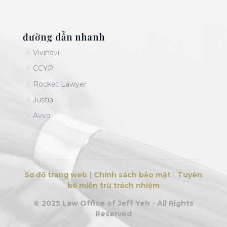
đường dẫn nhanh
5
Vivinavi
5
CCYP
5
Rocket Lawyer
5
Justia
5
Avvo
Sơ đồ trang web
|
Chính sách bảo mật
|
Tuyên
bố miễn trừ trách nhiệm
© 2025 Law Office of Jeff Yeh - All Rights
Reserved