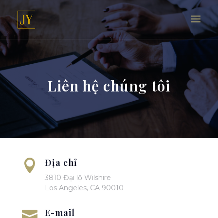
Liên hệ chúng tôi
Địa chỉ

3810 Đại lộ Wilshire
Los Angeles, CA 90010
E-mail
