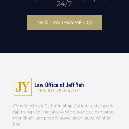
24/7
NHẤP VÀO ĐÂY ĐỂ GỌI
Chuyên bảo vệ DUI trên khắp California, chúng tôi
tập trung vào việc bảo vệ các quyền của bạn bằng
một chiến lược pháp lý quyết đoán, được cá nhân
hóa