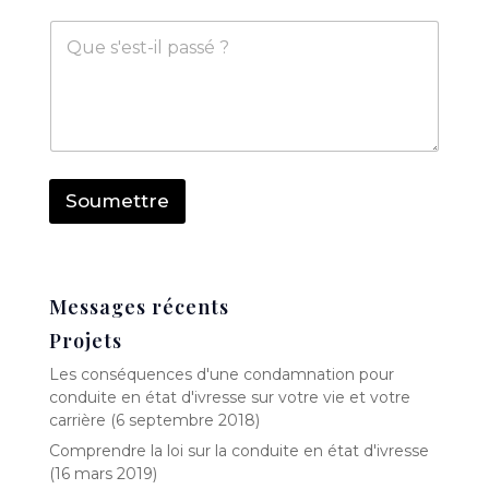
r
n
M
r
e
e
i
*
s
e
s
l
a
*
g
e
Soumettre
Messages récents
Projets
Les conséquences d'une condamnation pour
conduite en état d'ivresse sur votre vie et votre
carrière (6 septembre 2018)
Comprendre la loi sur la conduite en état d'ivresse
(16 mars 2019)