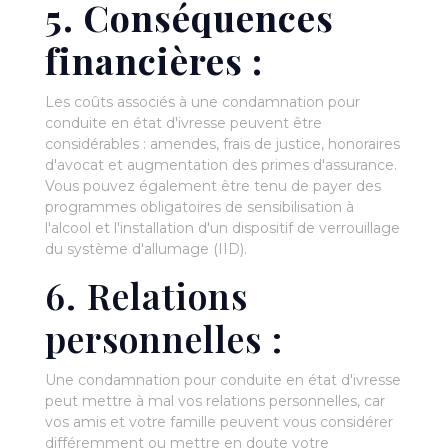
5. Conséquences
financières :
Les coûts associés à une condamnation pour
conduite en état d'ivresse peuvent être
considérables : amendes, frais de justice, honoraires
d'avocat et augmentation des primes d'assurance.
Vous pouvez également être tenu de payer des
programmes obligatoires de sensibilisation à
l'alcool et l'installation d'un dispositif de verrouillage
du système d'allumage (IID).
6. Relations
personnelles :
Une condamnation pour conduite en état d'ivresse
peut mettre à mal vos relations personnelles, car
vos amis et votre famille peuvent vous considérer
différemment ou mettre en doute votre