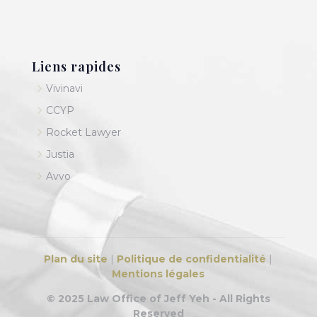
Liens rapides
5
Vivinavi
5
CCYP
5
Rocket Lawyer
5
Justia
5
Avvo
Plan du site
|
Politique de confidentialité
|
Mentions légales
© 2025 Law Office of Jeff Yeh - All Rights
Reserved