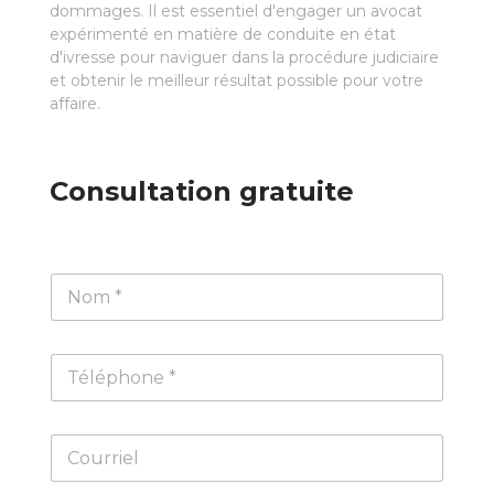
dommages. Il est essentiel d'engager un avocat
expérimenté en matière de conduite en état
d'ivresse pour naviguer dans la procédure judiciaire
et obtenir le meilleur résultat possible pour votre
affaire.
Consultation gratuite
N
o
m
*
T
é
l
é
C
p
o
h
u
o