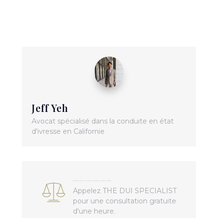
Jeff Yeh
Avocat spécialisé dans la conduite en état
d'ivresse en Californie
Besoin d'aide en cas de conduite en état d'ivresse ?
Appelez THE DUI SPECIALIST
pour une consultation gratuite
d'une heure.