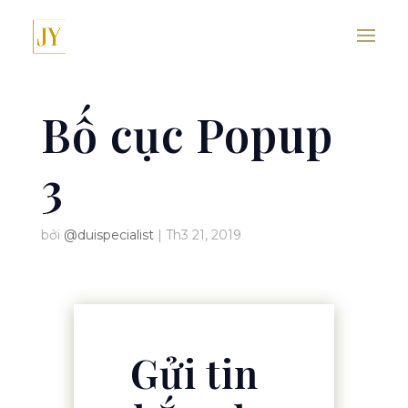
Bố cục Popup
3
bởi
@duispecialist
|
Th3 21, 2019
Gửi tin