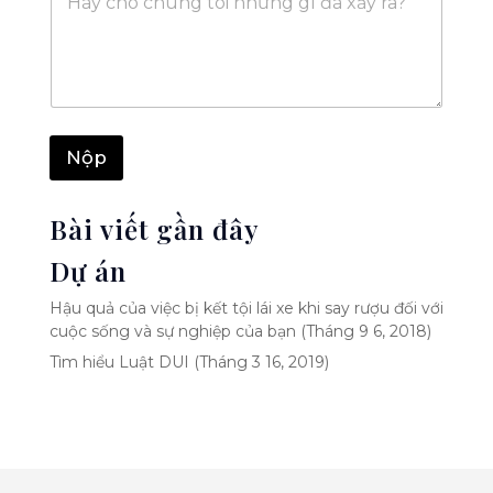
i
l
*
n
*
n
h
ắ
n
Nộp
Bài viết gần đây
Dự án
Hậu quả của việc bị kết tội lái xe khi say rượu đối với
cuộc sống và sự nghiệp của bạn (Tháng 9 6, 2018)
Tìm hiểu Luật DUI (Tháng 3 16, 2019)