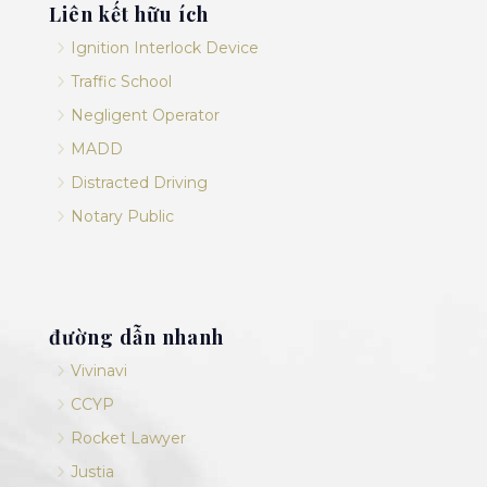
Liên kết hữu ích
5
Ignition Interlock Device
5
Traffic School
5
Negligent Operator
5
MADD
5
Distracted Driving
5
Notary Public
đường dẫn nhanh
5
Vivinavi
5
CCYP
5
Rocket Lawyer
5
Justia