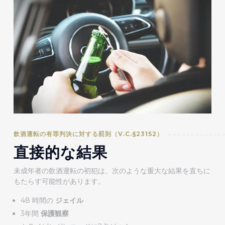
飲酒運転の有罪判決に対する罰則（V.C.§23152）
直接的な結果
未成年者の飲酒運転の初犯は、次のような重大な結果を直ちに
もたらす可能性があります。
48 時間の
ジェイル
3年間
保護観察