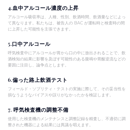
4.血中アルコール濃度の上昇
アルコール吸収率は、人種、性別、飲酒時間、飲酒量などによっ
て異なります。私たちは、被告人の BAC が運転時と検査時の間
に上昇した可能性を主張できます。
5.口中アルコール
呼気検査中にアルコールが胃から口の中に放出されることで、飲
酒検知の結果に影響を及ぼす可能性のある腹鳴や胃酸逆流などの
要因に注目し、論争点とします。
6.偏った路上飲酒テスト
フィールド・ソブリティ・テストの実施に際して、その妥当性を
損なうようなバイアスや誤りがなかったかを検証します。
7. 呼気検査機の調整不備
使用した検査機のメンテナンスと調整記録を精査し、不適切に調
整された機器による結果には異議を唱えます。