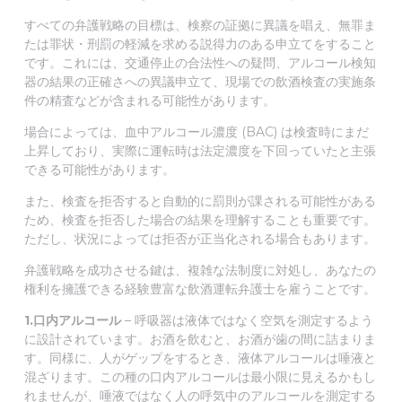
すべての弁護戦略の目標は、検察の証拠に異議を唱え、無罪ま
たは罪状・刑罰の軽減を求める説得力のある申立てをすること
です。これには、交通停止の合法性への疑問、アルコール検知
器の結果の正確さへの異議申立て、現場での飲酒検査の実施条
件の精査などが含まれる可能性があります。
場合によっては、血中アルコール濃度 (BAC) は検査時にまだ
上昇しており、実際に運転時は法定濃度を下回っていたと主張
できる可能性があります。
また、検査を拒否すると自動的に罰則が課される可能性がある
ため、検査を拒否した場合の結果を理解することも重要です。
ただし、状況によっては拒否が正当化される場合もあります。
弁護戦略を成功させる鍵は、複雑な法制度に対処し、あなたの
権利を擁護できる経験豊富な飲酒運転弁護士を雇うことです。
1.口内アルコール
– 呼吸器は液体ではなく空気を測定するよう
に設計されています。お酒を飲むと、お酒が歯の間に詰まりま
す。同様に、人がゲップをするとき、液体アルコールは唾液と
混ざります。この種の口内アルコールは最小限に見えるかもし
れませんが、唾液ではなく人の呼気中のアルコールを測定する