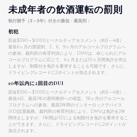
未成年者の飲酒運転の罰則
執行猶予（3～5年）付きの最低・最高刑：
初犯
罰金$390～$1000とペナルティアセスメント（約3～4倍）、
最長6ヶ月の禁固刑、3、6、9ヶ月のアルコールプログラムへ
の参加。裁判所の有罪判決により、DMVは、命じられたアル
コールプログラムに応じて、6ヶ月または10ヶ月間免許を停止
しますが、制限付き免許を要求することも可能です。さらに、
ドライビングレコードに2ポイントが加点されます。
10年以内に2回目のDUI
罰金$390～$1000とペナルティアセスメント（約3～4倍）、
最低4日、最高1年の郡刑務所への収監、18ヶ月のアルコール
プログラムへの参加、最高3年間のインターロックデバイス
(IID)設置義務。裁判所の有罪判決により、DMVは免許を2年
間停止しますが、1年間はIIDによる制限付き免許を要求するこ
とができます。さらに、ドライビングレコードに2ポイントが
加点されます。