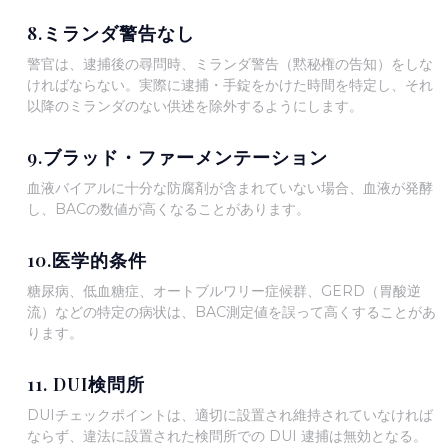
8.ミランダ警告なし
警官は、逮捕後の尋問時、ミランダ警告（黙秘権の告知）をしな
ければならない。実際に逮捕・手錠をかけた時間を特定し、それ
以降のミランダのない供述を除外するようにします。
9.ブラッド・ファーメンテーション
血液バイアルに十分な防腐剤が含まれていない場合、血液が発酵
し、BACの数値が高くなることがあります。
10.医学的条件
糖尿病、低血糖症、オートブルワリー症候群、GERD（胃酸逆
流）などの特定の病状は、BAC測定値を誤って高くすることがあ
ります。
11. DUI検問所
DUIチェックポイントは、適切に設置され維持されていなければ
ならず、違法に設置された検問所での DUI 逮捕は無効となる。