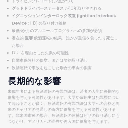
トライビングレコードに2点がつく
グッドドライバーステータス
が10年取り消される
イグニッションインターロック装置 (Ignition Interlock
Device
: IID) の取り付け義務
最低3か月のアルコールプログラムへの参加が必須
潜在的
重罪
飲酒運転の結果、誰かが重傷を負ったり死亡し
た場合
DUI を理由とした失業の可能性
自動車保険料の倍増、または契約取り消し
飲酒運転で事故を起こした場合の車両の損害
長期的な影響
未成年者による飲酒運転の有罪判決は、若者の人生に長期的な
影響を与える可能性があります。大学や雇用主は犯罪歴につい
て尋ねることが多く、飲酒運転の有罪判決は大学への合格と将
来のキャリアの見通しの両方に影響を与える可能性がありま
す。非米国市民の場合、飲酒運転の逮捕はビザの取り消しにも
つながり、アメリカへの滞在や再入国に影響を与えます。