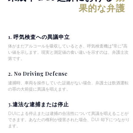
果的な弁護
1. 呼気検査への異議申立
体がまだアルコールを吸収しているとき、呼気検査機は"常に"高
い値を示します。現実と測定値の食い違いを示すのは、弁護士次
第です。
2. No Driving Defense
逮捕時、車両を操作していた証拠がない場合、弁護士は飲酒運転
の罪の大前提に異議を唱えます。
3.違法な逮捕または停止
DUIによる停止または逮捕の合法性について異議を唱えることが
できます。あなたの権利が侵害された場合、DUI 却下につながり
ます。