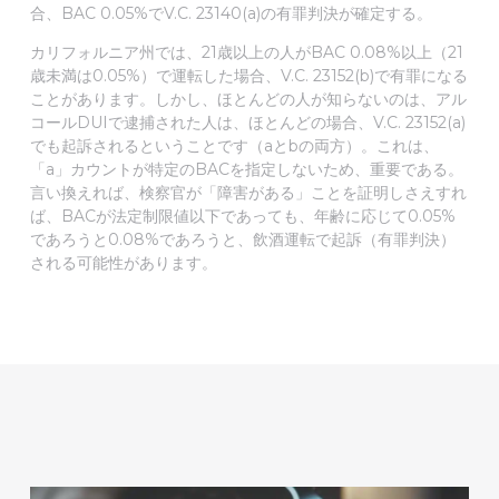
合、BAC 0.05%でV.C. 23140(a)の有罪判決が確定する。
カリフォルニア州では、21歳以上の人がBAC 0.08%以上（21
歳未満は0.05%）で運転した場合、V.C. 23152(b)で有罪になる
ことがあります。しかし、ほとんどの人が知らないのは、アル
コールDUIで逮捕された人は、ほとんどの場合、V.C. 23152(a)
でも起訴されるということです（aとbの両方）。これは、
「a」カウントが特定のBACを指定しないため、重要である。
言い換えれば、検察官が「障害がある」ことを証明しさえすれ
ば、BACが法定制限値以下であっても、年齢に応じて0.05%
であろうと0.08%であろうと、飲酒運転で起訴（有罪判決）
される可能性があります。