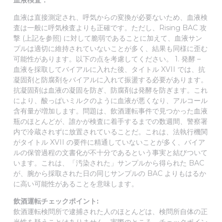
血液検査：
血液は直接測定され、呼気からの変換が必要ないため、血液検
査は一般に呼気検査よりも正確です。ただし、Rising BAC 攻
撃 (上記を参照) に対して脆弱であることに加えて、血液サン
プルは適切に維持されていないことが多く、結果も同様に歪む
可能性があります。以下の点を考慮してください。 1. 発酵 –
血液を採取してバイアルに入れた後、タイトル XVII では、抗
凝固剤と防腐剤をバイアルに入れて振盪する必要があります。
抗凝固剤は血液の凝固を防ぎ、防腐剤は発酵を防ぎます。これ
により、酸っぱいミルクのように血液が悪くなり、アルコール
含有量が増加します。問題は、飲酒運転事件で見つかった血液
瓶のほとんどが、誰かが検査に着手するまでの数週間、警察署
内で冷蔵されずに放置されていることだ。これは、法執行機関
がタイトル XVII の要件に精通していないことが多く、バイア
ルの保管過程の文書化が不十分であるという事実と結びついて
います。これは、「汚染された」サンプルから得られた BAC
が、腕から採取された日の同じサンプルの BAC よりもはるか
に高い可能性があることを意味します。
飲酒運転チェックポイント:
飲酒運転検問所で逮捕された人のほとんどは、検問所自体の正