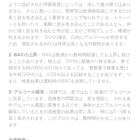
ように設計された呼吸装置にとっては、決して最小限ではあり
ません。さらに悪いことに、警察官は飲酒検知器にできるだけ
長く息を吹き込むよう要求することで知られている。トランペ
ットを吹いたり、風船に息を吹き込んだことのある人なら、何
かに強く息を吹き込むと何が起こるかご存知でしょう。唾液が
吐き出されます。 DUIの場合、口内にアルコールが存在する
ため、測定されるBACは何倍も高くなる可能性があります。
2. BACの上昇
– BACは飲酒から数時間経過しても上昇し続け
ることがあります。例えば、11PMに最後の一杯を飲み、車で
帰宅する時のBACが0.06％であっても、警察署で検査を受け
る午前12AMには、0.09％以上を記録することがあります。つ
まり、検査結果は運転時のBACを反映していません。
3. アルコール吸収
– 法律では、息ではなく“血液の”アルコール
に言及しています。息検査の問題点は、息を測定し、それを血
中アルコール濃度に変換する点です。身体がまだアルコールを
吸収しているときの息検査の結果は常に高く、時には3～5倍も
高く表示されます。このプロセスは、数時間かかることがあり
ます。