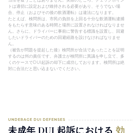
当性を疑うことはありません。実際のところ、チェックポイン
トは適切に設定および維持される必要があり、そうでない場
合、停止（およびその後の飲酒運転）は違法になります。
たとえば、検問所は、市民の負担を上回る十分な飲酒運転逮捕
をもたらす意味のある時間と場所に設置されなければなりませ
ん。さらに、ドライバーに事前に警告する標識を設置し、回避
したいドライバーのための回避経路を設けなければなりませ
ん。
（被告が問題を提起した後）検問所が合法であったことを証明
するのは州の責任です。弁護士が検問所に異議を申し立て、多
くのケースでDUI起訴の却下に成功しております。検問所は絶
対に合法だと思い込まないでください。
UNDERAGE DUI DEFENSES
未成年 DUI 起訴における
効