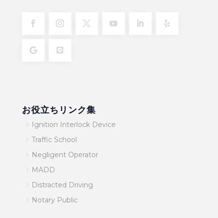
お役立ちリンク集
5
Ignition Interlock Device
5
Traffic School
5
Negligent Operator
5
MADD
5
Distracted Driving
5
Notary Public