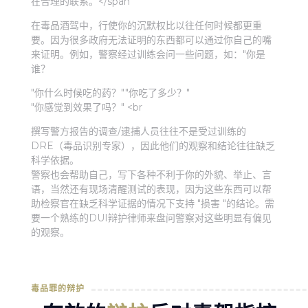
在合理的联系。</span
在毒品酒驾中，行使你的沉默权比以往任何时候都更重
要。因为很多政府无法证明的东西都可以通过你自己的嘴
来证明。例如，警察经过训练会问一些问题，如："你是
谁？
"你什么时候吃的药？""你吃了多少？"
"你感觉到效果了吗？"
<br
撰写警方报告的调查/逮捕人员往往不是受过训练的
DRE（毒品识别专家），因此他们的观察和结论往往缺乏
科学依据。
警察也会帮助自己，写下各种不利于你的外貌、举止、言
语，当然还有现场清醒测试的表现，因为这些东西可以帮
助检察官在缺乏科学证据的情况下支持 "损害 "的结论。需
要一个熟练的DUI辩护律师来盘问警察对这些明显有偏见
的观察。
毒品罪的辩护