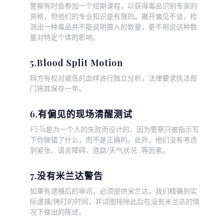
警察有时会参加一个短期课程，以获得毒品识别专家的
资格，但他们的专业知识是有限的。撇开偏见不谈，检
测出一种毒品并不能说明摄入的数量，更不用说这种数
量对特定个体的影响。
5.Blood Split Motion
辩方有权对被告的血样进行独立分析，法律要求执法部
门将其保存一年。
6.有偏见的现场清醒测试
FSTs是为一个人的失败而设计的，因为警察只被指示写
下你做错了什么，而不是正确的。此外，他们没有考虑
到紧张、语言障碍、道路/天气状况...等因素。
7.没有米兰达警告
如果有逮捕后的审讯，必须提供米兰达。我们精确到实
际逮捕/拷打的时间，并试图排除此后在没有米兰达的情
况下做出的陈述。