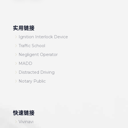
实用链接
5
Ignition Interlock Device
5
Traffic School
5
Negligent Operator
5
MADD
5
Distracted Driving
5
Notary Public
快速链接
5
Vivinavi