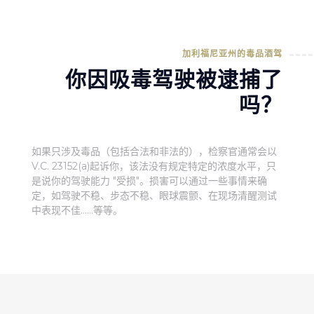
加利福尼亚州的毒品酒驾
你因吸毒驾驶被逮捕了
吗？
如果只涉及毒品（包括合法和非法的），检察官通常会以
V.C. 23152(a)起诉你，该法没有规定特定的浓度水平，只
是说你的驾驶能力 "受损"。损害可以通过一些事情来确
定，如驾驶不稳、步态不稳、眼球震颤、在现场清醒测试
中表现不佳......等等。