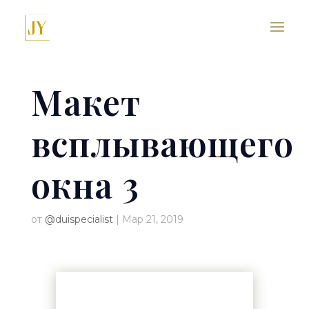
Макет
всплывающего
окна 3
от
@duispecialist
|
Мар 21, 2019