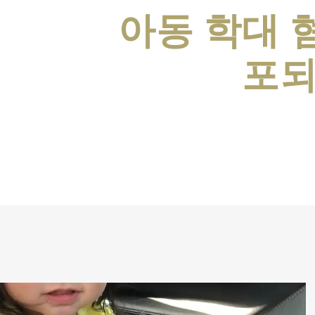
아동 학대 
포되