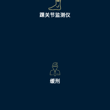
踝关节监测仪
缓刑