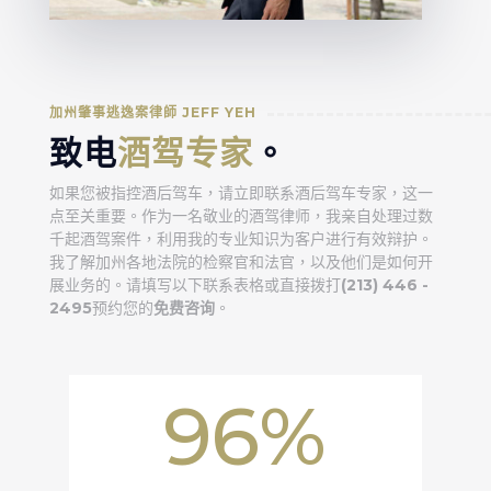
加州肇事逃逸案律師 JEFF YEH
致电
酒驾专家
。
如果您被指控酒后驾车，请立即联系酒后驾车专家，这一
点至关重要。作为一名敬业的酒驾律师，我亲自处理过数
千起酒驾案件，利用我的专业知识为客户进行有效辩护。
我了解加州各地法院的检察官和法官，以及他们是如何开
展业务的。请填写以下联系表格或直接拨打
(213) 446 -
2495
预约您的
免费咨询
。
96
%