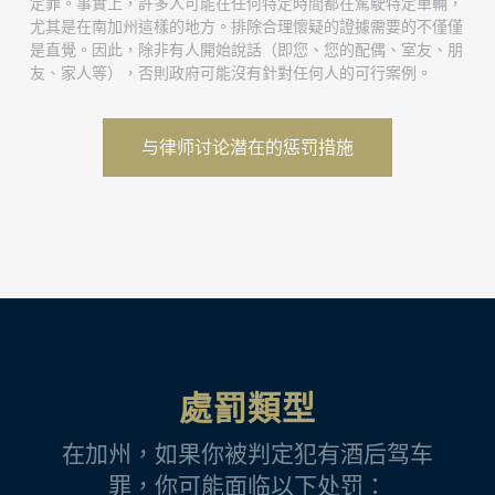
定罪。事實上，許多人可能在任何特定時間都在駕駛特定車輛，
尤其是在南加州這樣的地方。排除合理懷疑的證據需要的不僅僅
是直覺。因此，除非有人開始說話（即您、您的配偶、室友、朋
友、家人等），否則政府可能沒有針對任何人的可行案例。
与律师讨论潜在的惩罚措施
處罰類型
在加州，如果你被判定犯有酒后驾车
罪，你可能面临以下处罚：