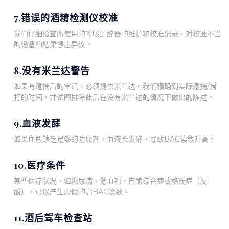
7.错误的酒精检测仪校准
我们仔细检查所使用的呼吸测醉器的维护和校准记录，对校准不当
的设备的结果提出异议。
8.没有米兰达警告
如果有逮捕后的审讯，必须提供米兰达。我们精确到实际逮捕/拷
打的时间，并试图排除此后在没有米兰达的情况下做出的陈述。
9.血液发酵
如果血瓶缺乏足够的防腐剂，血液会发酵，导致BAC读数升高。
10.医疗条件
某些医疗状况，如糖尿病、低血糖、自酿综合症或格氏症（反
酸），可以产生虚假的高BAC读数。
11.酒后驾车检查站