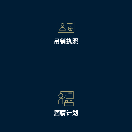
吊销执照
酒精计划