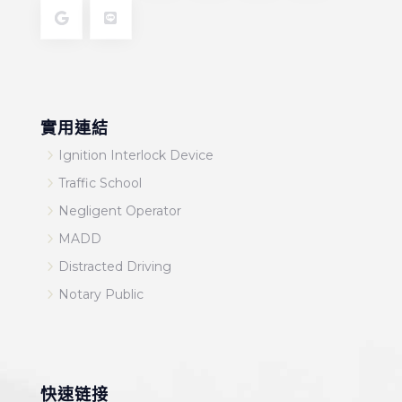
實用連結
5
Ignition Interlock Device
5
Traffic School
5
Negligent Operator
5
MADD
5
Distracted Driving
5
Notary Public
快速链接