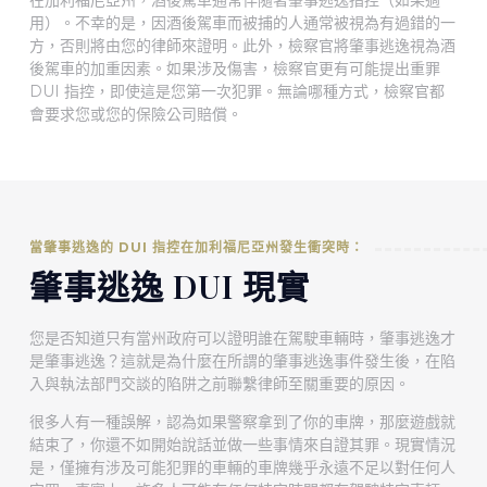
在加利福尼亞州，酒後駕車通常伴隨著肇事逃逸指控（如果適
用）。不幸的是，因酒後駕車而被捕的人通常被視為有過錯的一
方，否則將由您的律師來證明。此外，檢察官將肇事逃逸視為酒
後駕車的加重因素。如果涉及傷害，檢察官更有可能提出重罪
DUI 指控，即使這是您第一次犯罪。無論哪種方式，檢察官都
會要求您或您的保險公司賠償。
當肇事逃逸的 DUI 指控在加利福尼亞州發生衝突時：
肇事逃逸 DUI 現實
您是否知道只有當州政府可以證明誰在駕駛車輛時，肇事逃逸才
是肇事逃逸？這就是為什麼在所謂的肇事逃逸事件發生後，在陷
入與執法部門交談的陷阱之前聯繫律師至關重要的原因。
很多人有一種誤解，認為如果警察拿到了你的車牌，那麼遊戲就
結束了，你還不如開始說話並做一些事情來自證其罪。現實情況
是，僅擁有涉及可能犯罪的車輛的車牌幾乎永遠不足以對任何人