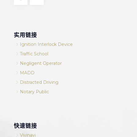
实用链接
5
Ignition Interlock Device
5
Traffic School
5
Negligent Operator
5
MADD
5
Distracted Driving
5
Notary Public
快速链接
5
Vivinavi