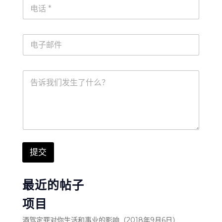
电
话
*
电
子
邮
件
留
*
言
提交
最近的帖子
项目
酒驾定罪对你生活和事业的影响（2018年9月6日）