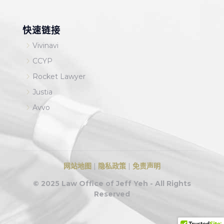
快速链接
5
Vivinavi
5
CCYP
5
Rocket Lawyer
5
Justia
5
Avvo
网站地图
|
隐私政策
|
免责声明
© 2025 Law Office of Jeff Yeh - All Rights
Reserved