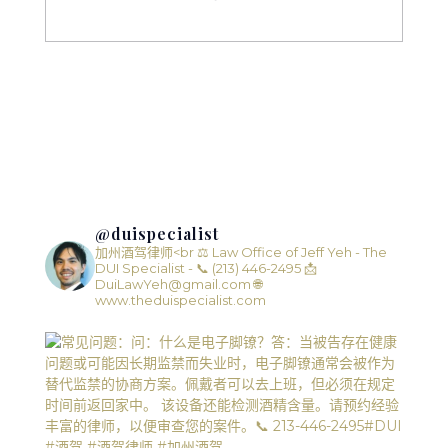
@duispecialist
加州酒驾律师<br ⚖️ Law Office of Jeff Yeh - The
DUI Specialist -
📞 (213) 446-2495
📩
DuiLawYeh@gmail.com
🌐
www.theduispecialist.com