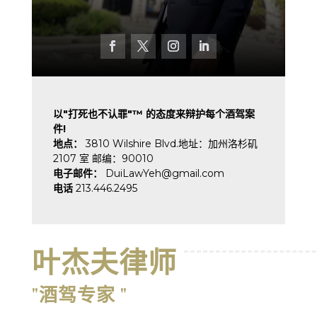
以"打死也不认罪"™ 的态度来辩护每个酒驾案
件!
地点：
3810 Wilshire Blvd.地址：加州洛杉矶
2107 室 邮编：90010
电子邮件：
DuiLawYeh@gmail.com
电话
213.446.2495
叶杰夫律师
"酒驾专家 "