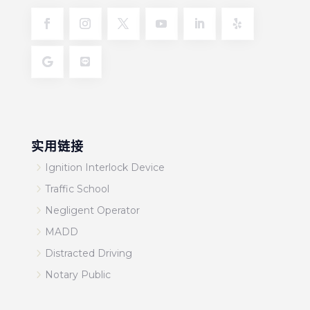
实用链接
5
Ignition Interlock Device
5
Traffic School
5
Negligent Operator
5
MADD
5
Distracted Driving
5
Notary Public