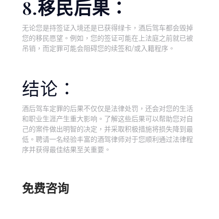
8.移民后果：
无论您是持签证入境还是已获得绿卡，酒后驾车都会毁掉
您的移民愿望。例如，您的签证可能在上法庭之前就已被
吊销，而定罪可能会阻碍您的续签和/或入籍程序。
结论：
酒后驾车定罪的后果不仅仅是法律处罚，还会对您的生活
和职业生涯产生重大影响。了解这些后果可以帮助您对自
己的案件做出明智的决定，并采取积极措施将损失降到最
低。聘请一名经验丰富的酒驾律师对于您顺利通过法律程
序并获得最佳结果至关重要。
免费咨询