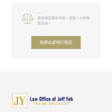
在酒驾问题上需要帮助？
致电酒后驾车专家，获取 1 小时免
费咨询。
點擊此處撥打電話