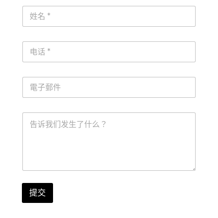
命
名
*
电
话
*
電
子
郵
件
留
*
言
提交