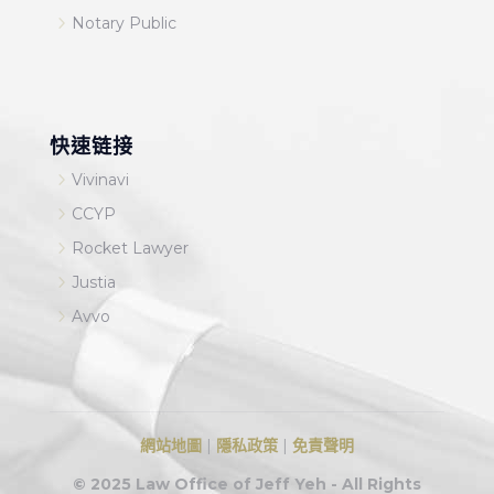
5
Notary Public
快速链接
5
Vivinavi
5
CCYP
5
Rocket Lawyer
5
Justia
5
Avvo
網站地圖
|
隱私政策
|
免責聲明
© 2025 Law Office of Jeff Yeh - All Rights