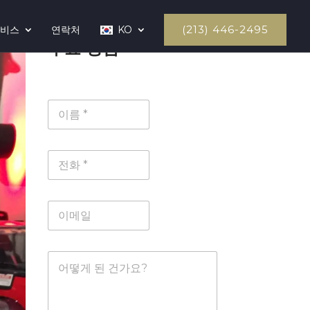
(213) 446-2495
서비스
연락처
KO
무료 상담
이
름
*
전
화
*
이
메
일
*
메
시
지