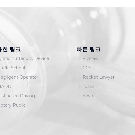
용한 링크
빠른 링크
5
gnition Interlock Device
Vivinavi
5
raffic School
CCYP
5
egligent Operator
Rocket Lawyer
5
MADD
Justia
5
istracted Driving
Avvo
otary Public