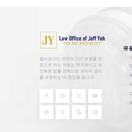
유
5
I
캘리포니아 전역의 DUI 변호를 전
문으로 하는 저희는 적극적이고 개
5
T
인화된 법률 전략으로 귀하의 권리
5
N
를 보호하는 데 중점을 둡니다.
5
5
D
5
N