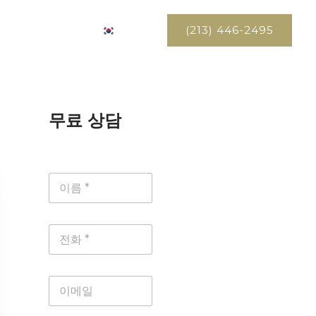
(213) 446-2495
서비스
연락처
KO
무료 상담
이
름
*
전
화
*
이
메
일