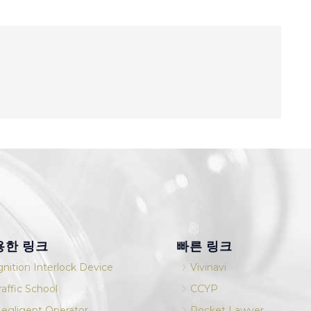
용한 링크
빠른 링크
5
gnition Interlock Device
Vivinavi
5
raffic School
CCYP
5
egligent Operator
Rocket Lawyer