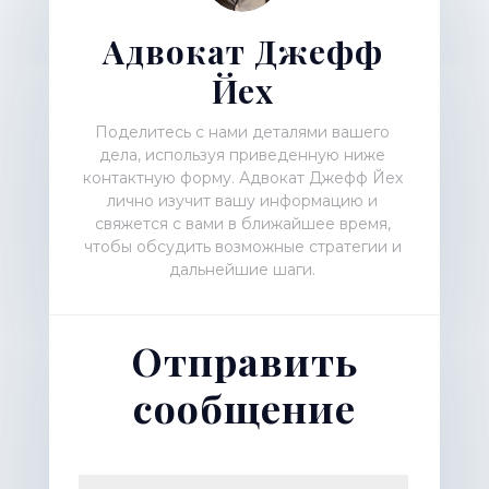
Адвокат Джефф
Йех
Поделитесь с нами деталями вашего
дела, используя приведенную ниже
контактную форму. Адвокат Джефф Йех
лично изучит вашу информацию и
свяжется с вами в ближайшее время,
чтобы обсудить возможные стратегии и
дальнейшие шаги.
Отправить
сообщение