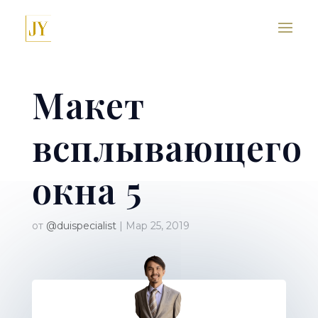
Макет
всплывающего
окна 5
от
@duispecialist
|
Мар 25, 2019