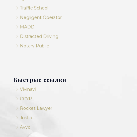
5
Traffic School
5
Negligent Operator
5
MADD
5
Distracted Driving
5
Notary Public
Быстрые ссылки
5
Vivinavi
5
CCYP
5
Rocket Lawyer
5
Justia
5
Avvo